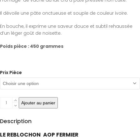
Fromage de vache au lait cru a pâte pressée non cuite.
Il dévoile une pâte onctueuse et souple de couleur ivoire.
En bouche, il exprime une saveur douce et subtil rehaussée
d’un léger goût de noisette.
Poids pièce : 450 grammes
Prix Pièce
quantité
Ajouter au panier
de
LE
Description
REBLOCHON
AOP
LE REBLOCHON AOP FERMIER
FERMIER